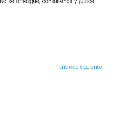
No se arriesgue, consúltenos y ¡utilice
Entrada siguiente
→