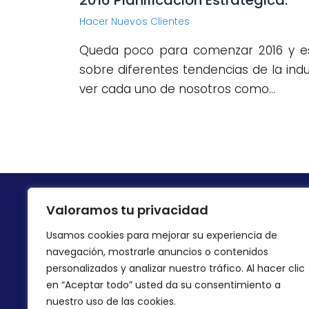
2016 Planificación Estratégica.
Hacer Nuevos Clientes
Queda poco para comenzar 2016 y es
sobre diferentes tendencias de la indu
ver cada uno de nosotros como…
Valoramos tu privacidad
ONDIRECT GROUP
INFOR
Usamos cookies para mejorar su experiencia de
Avda Mediterráneo 1, 1º Pta2
Política
navegación, mostrarle anuncios o contenidos
03503 Benidorm
personalizados y analizar nuestro tráfico. Al hacer clic
Aviso Le
ALICANTE
en “Aceptar todo” usted da su consentimiento a
Política
nuestro uso de las cookies.