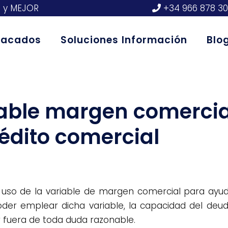
S y MEJOR
+34 966 878 3
stacados
Soluciones Información
Blo
riable margen comercia
édito comercial
el uso de la variable de margen comercial para ayud
oder emplear dicha variable, la capacidad del deu
r fuera de toda duda razonable.