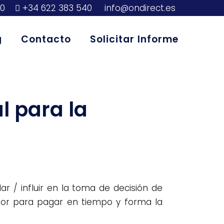
00
+34 622 383 540
info@ondirect.es
g
Contacto
Solicitar Informe
l para la
ar / influir en la toma de decisión de
dor para pagar en tiempo y forma la