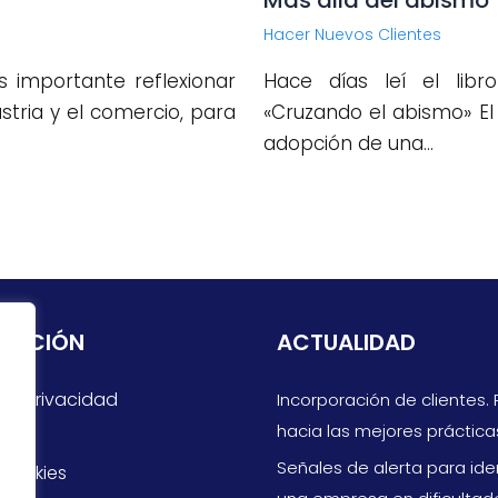
Más allá del abismo
Hacer Nuevos Clientes
 importante reflexionar
Hace días leí el lib
stria y el comercio, para
«Cruzando el abismo» El 
adopción de una…
MACIÓN
ACTUALIDAD
 de Privacidad
Incorporación de clientes.
hacia las mejores práctica
gal
Señales de alerta para iden
 Cookies