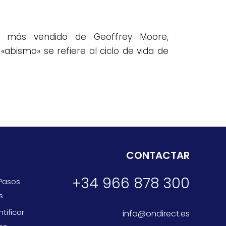
ro más vendido de Geoffrey Moore,
«abismo» se refiere al ciclo de vida de
CONTACTAR
+34 966 878 300
 Pasos
s
tificar
info@ondirect.es