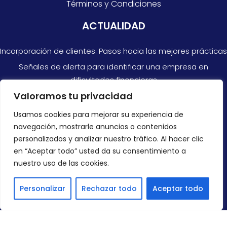
Términos y Condiciones
ACTUALIDAD
Incorporación de clientes. Pasos hacia las mejores prácticas
Señales de alerta para identificar una empresa en
dificultades financieras
Valoramos tu privacidad
Razones por las que no siempre puedes confiar en las
cuentas anuales
Usamos cookies para mejorar su experiencia de
navegación, mostrarle anuncios o contenidos
CONTACTAR
personalizados y analizar nuestro tráfico. Al hacer clic
en “Aceptar todo” usted da su consentimiento a
+34 966 878 300
nuestro uso de las cookies.
info@ondirect.es
Personalizar
Rechazar todo
Aceptar todo