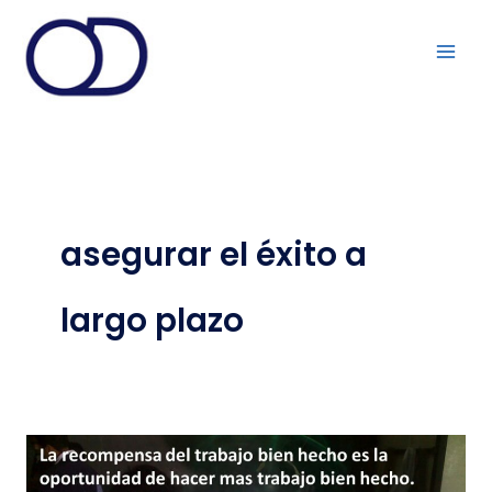
Ir
al
contenido
asegurar el éxito a
largo plazo
Cómo
una