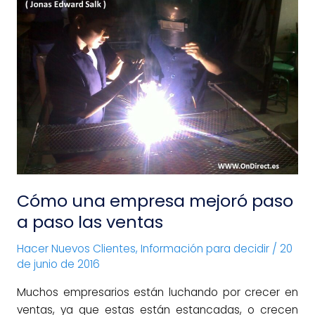
empresa
mejoró
paso
a
paso
las
ventas
Cómo una empresa mejoró paso
a paso las ventas
Hacer Nuevos Clientes
,
Información para decidir
/
20
de junio de 2016
Muchos empresarios están luchando por crecer en
ventas, ya que estas están estancadas, o crecen