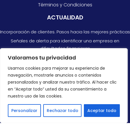
Términos y Condiciones
ACTUALIDAD
Incorporación de clientes. Pasos hacia las mejores prácticas
Señales de alerta para identificar una empresa en
dificultades financieras
Valoramos tu privacidad
Razones por las que no siempre puedes confiar en las
cuentas anuales
Usamos cookies para mejorar su experiencia de
navegación, mostrarle anuncios o contenidos
CONTACTAR
personalizados y analizar nuestro tráfico. Al hacer clic
en “Aceptar todo” usted da su consentimiento a
+34 966 878 300
nuestro uso de las cookies.
info@ondirect.es
Personalizar
Rechazar todo
Aceptar todo