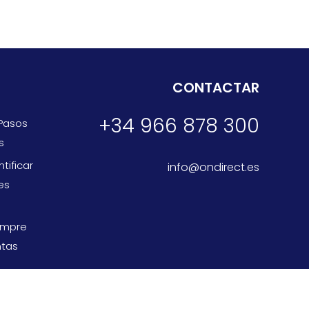
CONTACTAR
+34 966 878 300
 Pasos
s
tificar
info@ondirect.es
es
empre
ntas