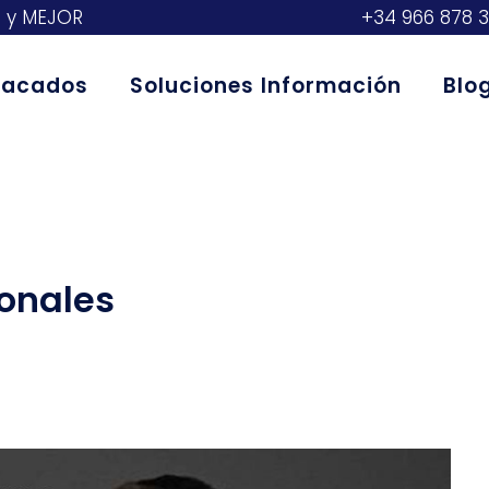
S y MEJOR
+34 966 878 
stacados
Soluciones Información
Blo
onales