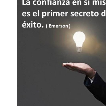
de
éxito
en
los
mercados
internacionales