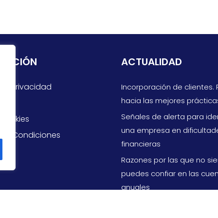
MACIÓN
ACTUALIDAD
 de Privacidad
Incorporación de clientes.
hacia las mejores práctica
gal
Señales de alerta para iden
 Cookies
una empresa en dificultad
s y Condiciones
financieras
Razones por las que no si
puedes confiar en las cue
anuales