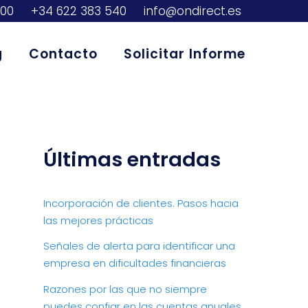
300
+34 622 383 540
info@ondirect.es
g
Contacto
Solicitar Informe
Últimas entradas
Incorporación de clientes. Pasos hacia
las mejores prácticas
Señales de alerta para identificar una
empresa en dificultades financieras
Razones por las que no siempre
puedes confiar en las cuentas anuales