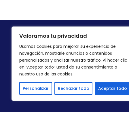
Valoramos tu privacidad
ONDIRECT GROUP
INFOR
Usamos cookies para mejorar su experiencia de
Avda Mediterráneo 1, 1º Pta2
Política
navegación, mostrarle anuncios o contenidos
03503 Benidorm
personalizados y analizar nuestro tráfico. Al hacer clic
Aviso Le
ALICANTE
en “Aceptar todo” usted da su consentimiento a
Política
nuestro uso de las cookies.
Término
Personalizar
Rechazar todo
Aceptar todo
CONÓCENOS