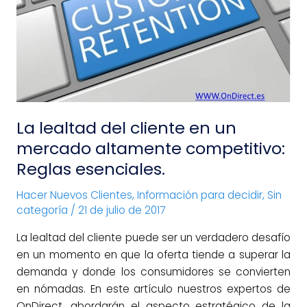
un
mercado
altamente
competitivo:
Reglas
esenciales.
La lealtad del cliente en un
mercado altamente competitivo:
Reglas esenciales.
Hacer Nuevos Clientes
,
Información para decidir
,
Sin
categoría
/
21 de julio de 2017
La lealtad del cliente puede ser un verdadero desafío
en un momento en que la oferta tiende a superar la
demanda y donde los consumidores se convierten
en nómadas. En este artículo nuestros expertos de
OnDirect, abordarán el aspecto estratégico de la