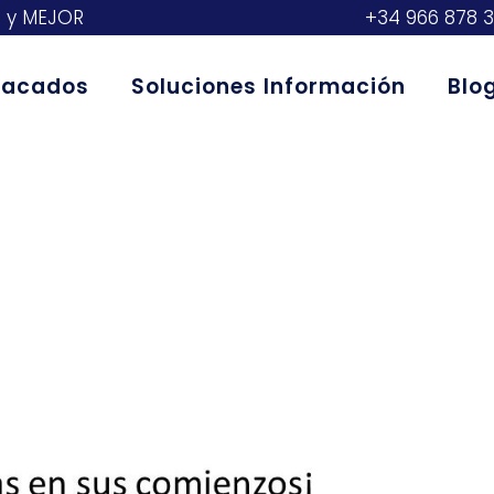
S y MEJOR
+34 966 878 
stacados
Soluciones Información
Blo