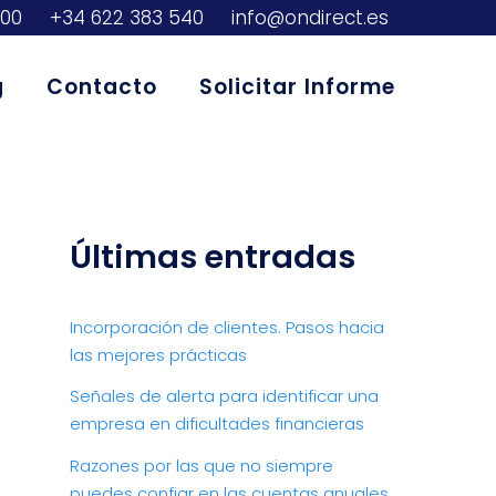
300
+34 622 383 540
info@ondirect.es
g
Contacto
Solicitar Informe
Últimas entradas
Incorporación de clientes. Pasos hacia
las mejores prácticas
Señales de alerta para identificar una
empresa en dificultades financieras
Razones por las que no siempre
puedes confiar en las cuentas anuales