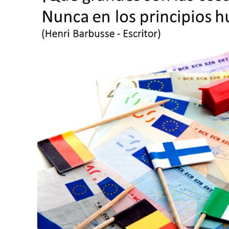
pasos
esenciales
para
explorar
un
mercado
extranjero.