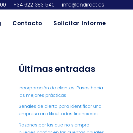
300
+34 622 383 540
info@ondirect.es
g
Contacto
Solicitar Informe
Últimas entradas
Incorporación de clientes. Pasos hacia
las mejores prácticas
Señales de alerta para identificar una
empresa en dificultades financieras
Razones por las que no siempre
puedes confiar en las cuentas anuales