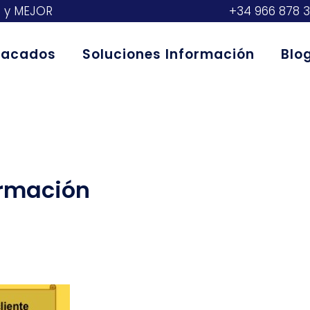
S y MEJOR
+34 966 878 
stacados
Soluciones Información
Blo
ormación