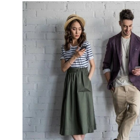
Desmitificando
a
los
Millennials