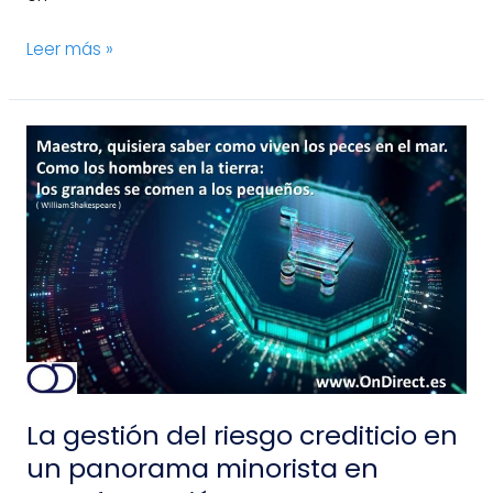
Leer más »
La
gestión
del
riesgo
crediticio
en
un
panorama
minorista
en
transformación
La gestión del riesgo crediticio en
un panorama minorista en