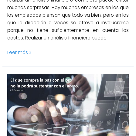
muchas sorpresas. Hay muchas empresas en las que
los empleados piensan que todo va bien, pero en las
que la dirección a veces se atreve a involucrarse
porque no tiene suficientemente en cuenta los
costes. Realizar un análisis financiero puede
Leer más »
Gestión
de
la
debida
diligencia
en
adquisiciones
de