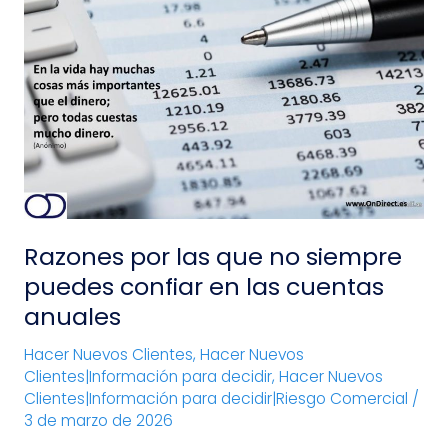
Razones
por
las
que
no
siempre
puedes
confiar
en
las
Razones por las que no siempre
cuentas
anuales
puedes confiar en las cuentas
anuales
Hacer Nuevos Clientes
,
Hacer Nuevos
Clientes|Información para decidir
,
Hacer Nuevos
Clientes|Información para decidir|Riesgo Comercial
/
3 de marzo de 2026