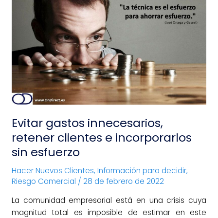
Evitar
gastos
innecesarios,
retener
clientes
e
incorporarlos
sin
esfuerzo
Evitar gastos innecesarios,
retener clientes e incorporarlos
sin esfuerzo
Hacer Nuevos Clientes
,
Información para decidir
,
Riesgo Comercial
/
28 de febrero de 2022
La comunidad empresarial está en una crisis cuya
magnitud total es imposible de estimar en este