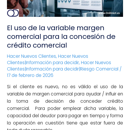
para
la
concesión
El uso de la variable margen
de
crédito
comercial para la concesión de
comercial
crédito comercial
Hacer Nuevos Clientes
,
Hacer Nuevos
Clientes|Información para decidir
,
Hacer Nuevos
Clientes|Información para decidir|Riesgo Comercial
/
17 de febrero de 2026
Si el cliente es nuevo, no es válido el uso de la
variable de margen comercial para ayudar / influir en
la toma de decisión de conceder crédito
comercial. Para poder emplear dicha variable, la
capacidad del deudor para pagar en tiempo y forma
la operación en cuestión tiene que estar fuera de