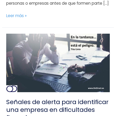
personas o empresas antes de que formen parte […]
Leer más »
Señales
de
alerta
para
identificar
una
empresa
en
dificultades
financieras
Señales de alerta para identificar
una empresa en dificultades