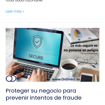
toda duda razonable.
Leer más »
Proteger
su
negocio
para
prevenir
intentos
de
fraude
Proteger su negocio para
prevenir intentos de fraude