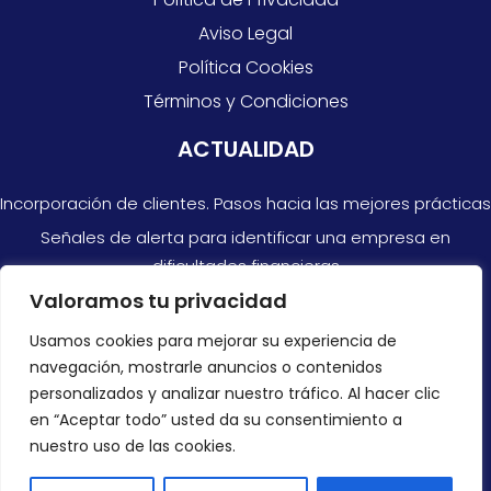
Aviso Legal
Política Cookies
Términos y Condiciones
ACTUALIDAD
Incorporación de clientes. Pasos hacia las mejores prácticas
Señales de alerta para identificar una empresa en
dificultades financieras
Valoramos tu privacidad
Razones por las que no siempre puedes confiar en las
cuentas anuales
Usamos cookies para mejorar su experiencia de
navegación, mostrarle anuncios o contenidos
CONTACTAR
personalizados y analizar nuestro tráfico. Al hacer clic
en “Aceptar todo” usted da su consentimiento a
+34 966 878 300
nuestro uso de las cookies.