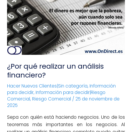
realizar
un
análisis
financiero?
¿Por qué realizar un análisis
financiero?
Hacer Nuevos Clientes|Sin categoría
,
Información
para decidir
,
Información para decidir|Riesgo
Comercial
,
Riesgo Comercial
/
25 de noviembre de
2025
Sepa con quién está haciendo negocios. Uno de los
teoremas más importantes en los negocios. Al
realizar un análisis financiero completo puede evitar