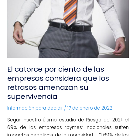
El
catorce
por
ciento
de
las
empresas
considera
que
El catorce por ciento de las
los
empresas considera que los
retrasos
retrasos amenazan su
amenazan
supervivencia
su
supervivencia
Información para decidir
/
17 de enero de 2022
Según nuestro último estudio de Riesgo del 2021, el
69% de las empresas “pymes” nacionales sufren
impactos negativos de la morosidad. El 69% de las