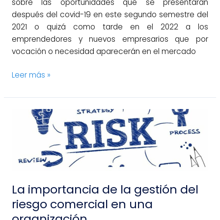
sobre las oportunidades que se presentarán
después del covid-19 en este segundo semestre del
2021 o quizá como tarde en el 2022 a los
emprendedores y nuevos empresarios que por
vocación o necesidad aparecerán en el mercado
Leer más »
La
importancia
de
la
gestión
del
La importancia de la gestión del
riesgo
comercial
riesgo comercial en una
en
organización