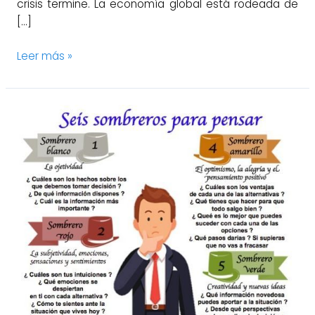
crisis termine. La economía global está rodeada de
[…]
Leer más »
La
toma
de
decisiones