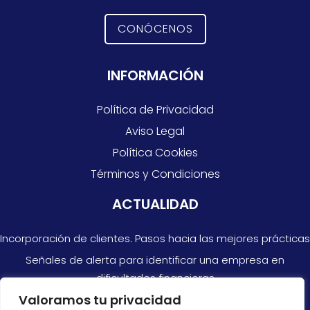
CONÓCENOS
INFORMACIÓN
Política de Privacidad
Aviso Legal
Política Cookies
Términos y Condiciones
ACTUALIDAD
Incorporación de clientes. Pasos hacia las mejores prácticas
Señales de alerta para identificar una empresa en
dificultades financieras
Valoramos tu privacidad
Razones por las que no siempre puedes confiar en las