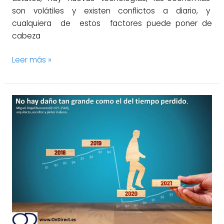
son volátiles y existen conflictos a diario, y
cualquiera de estos factores puede poner de
cabeza
Leer más »
Esté
preparado:
el
apoyo
del
gobierno
no
estará
allí
para