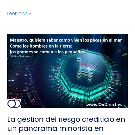
Leer más »
La
gestión
del
riesgo
crediticio
en
un
panorama
minorista
en
transformación
La gestión del riesgo crediticio en
un panorama minorista en