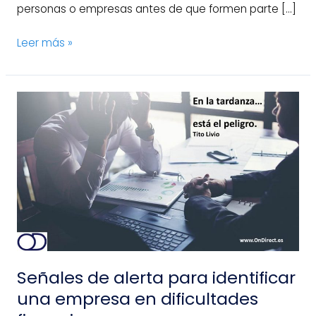
personas o empresas antes de que formen parte […]
Leer más »
Señales
de
alerta
para
identificar
una
empresa
en
dificultades
financieras
Señales de alerta para identificar
una empresa en dificultades