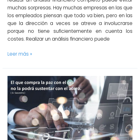
muchas sorpresas. Hay muchas empresas en las que
los empleados piensan que todo va bien, pero en las
que la dirección a veces se atreve a involucrarse
porque no tiene suficientemente en cuenta los
costes. Realizar un análisis financiero puede
Leer más »
Gestión
de
la
debida
diligencia
en
adquisiciones
de