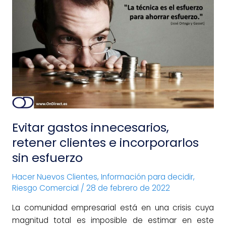
Evitar
gastos
innecesarios,
retener
clientes
e
incorporarlos
sin
esfuerzo
Evitar gastos innecesarios,
retener clientes e incorporarlos
sin esfuerzo
Hacer Nuevos Clientes
,
Información para decidir
,
Riesgo Comercial
/
28 de febrero de 2022
La comunidad empresarial está en una crisis cuya
magnitud total es imposible de estimar en este