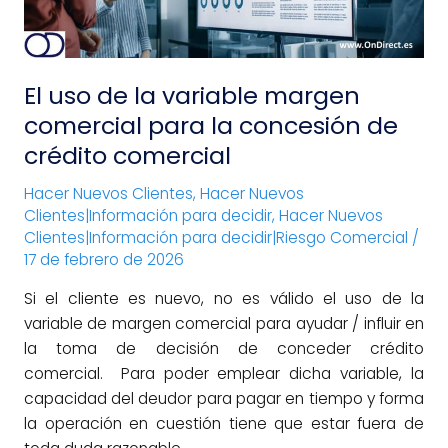
para
la
concesión
El uso de la variable margen
de
crédito
comercial para la concesión de
comercial
crédito comercial
Hacer Nuevos Clientes
,
Hacer Nuevos
Clientes|Información para decidir
,
Hacer Nuevos
Clientes|Información para decidir|Riesgo Comercial
/
17 de febrero de 2026
Si el cliente es nuevo, no es válido el uso de la
variable de margen comercial para ayudar / influir en
la toma de decisión de conceder crédito
comercial. Para poder emplear dicha variable, la
capacidad del deudor para pagar en tiempo y forma
la operación en cuestión tiene que estar fuera de