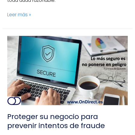
toda duda razonable.
Leer más »
Proteger
su
negocio
para
prevenir
intentos
de
fraude
Proteger su negocio para
prevenir intentos de fraude