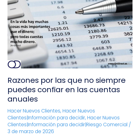
Razones
por
las
que
no
siempre
puedes
confiar
en
las
Razones por las que no siempre
cuentas
anuales
puedes confiar en las cuentas
anuales
Hacer Nuevos Clientes
,
Hacer Nuevos
Clientes|Información para decidir
,
Hacer Nuevos
Clientes|Información para decidir|Riesgo Comercial
/
3 de marzo de 2026