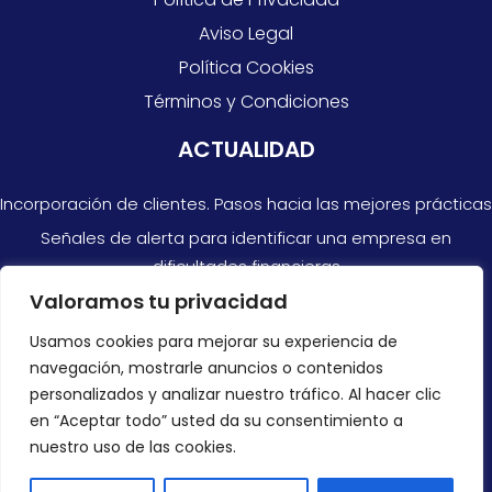
Aviso Legal
Política Cookies
Términos y Condiciones
ACTUALIDAD
Incorporación de clientes. Pasos hacia las mejores prácticas
Señales de alerta para identificar una empresa en
dificultades financieras
Valoramos tu privacidad
Razones por las que no siempre puedes confiar en las
cuentas anuales
Usamos cookies para mejorar su experiencia de
navegación, mostrarle anuncios o contenidos
CONTACTAR
personalizados y analizar nuestro tráfico. Al hacer clic
en “Aceptar todo” usted da su consentimiento a
+34 966 878 300
nuestro uso de las cookies.