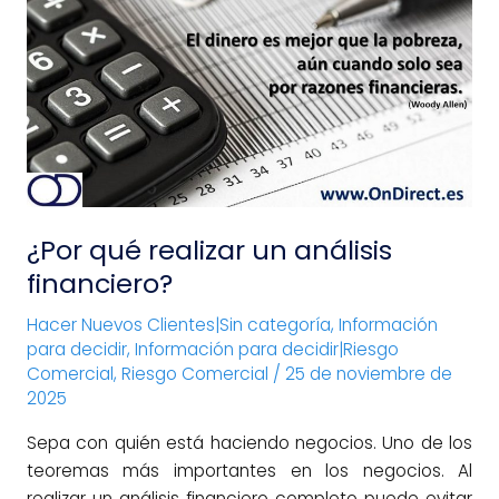
realizar
un
análisis
financiero?
¿Por qué realizar un análisis
financiero?
Hacer Nuevos Clientes|Sin categoría
,
Información
para decidir
,
Información para decidir|Riesgo
Comercial
,
Riesgo Comercial
/
25 de noviembre de
2025
Sepa con quién está haciendo negocios. Uno de los
teoremas más importantes en los negocios. Al
realizar un análisis financiero completo puede evitar