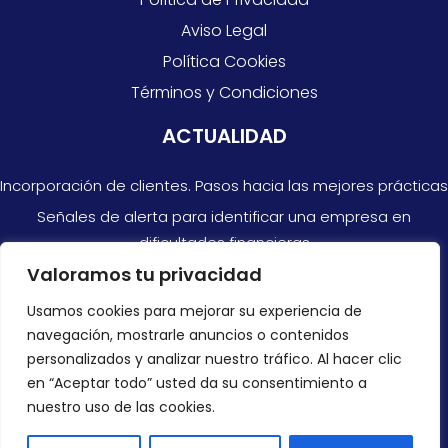
Aviso Legal
Política Cookies
Términos y Condiciones
ACTUALIDAD
Incorporación de clientes. Pasos hacia las mejores prácticas
Señales de alerta para identificar una empresa en
dificultades financieras
Valoramos tu privacidad
Razones por las que no siempre puedes confiar en las
cuentas anuales
Usamos cookies para mejorar su experiencia de
navegación, mostrarle anuncios o contenidos
CONTACTAR
personalizados y analizar nuestro tráfico. Al hacer clic
en “Aceptar todo” usted da su consentimiento a
+34 966 878 300
nuestro uso de las cookies.