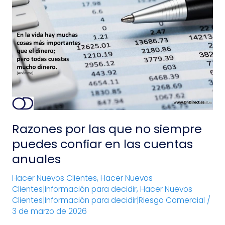
Razones
por
las
que
no
siempre
puedes
confiar
en
las
Razones por las que no siempre
cuentas
anuales
puedes confiar en las cuentas
anuales
Hacer Nuevos Clientes
,
Hacer Nuevos
Clientes|Información para decidir
,
Hacer Nuevos
Clientes|Información para decidir|Riesgo Comercial
/
3 de marzo de 2026