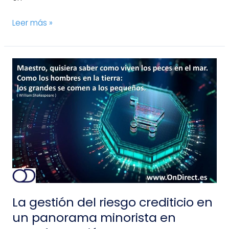
Leer más »
La
gestión
del
riesgo
crediticio
en
un
panorama
minorista
en
transformación
La gestión del riesgo crediticio en
un panorama minorista en