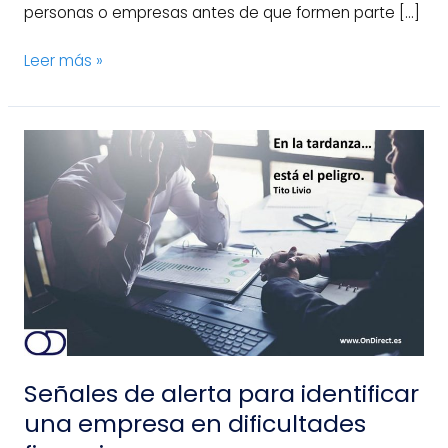
personas o empresas antes de que formen parte […]
Leer más »
Señales
de
alerta
para
identificar
una
empresa
en
dificultades
financieras
Señales de alerta para identificar
una empresa en dificultades