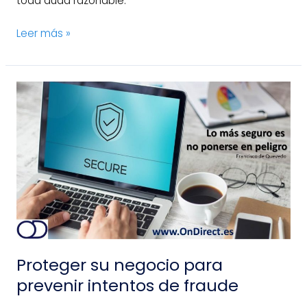
toda duda razonable.
Leer más »
Proteger
su
negocio
para
prevenir
intentos
de
fraude
Proteger su negocio para
prevenir intentos de fraude