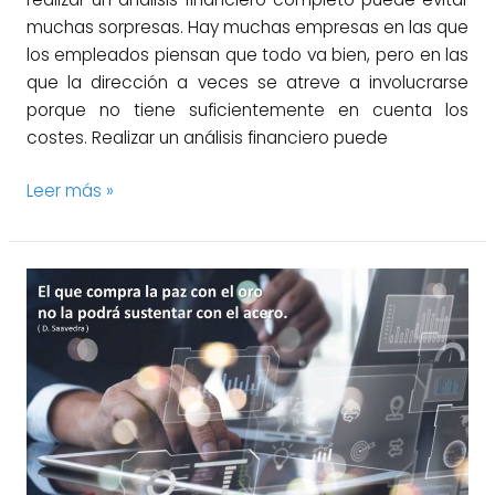
muchas sorpresas. Hay muchas empresas en las que
los empleados piensan que todo va bien, pero en las
que la dirección a veces se atreve a involucrarse
porque no tiene suficientemente en cuenta los
costes. Realizar un análisis financiero puede
Leer más »
Gestión
de
la
debida
diligencia
en
adquisiciones
de