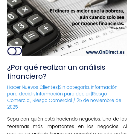
realizar
un
análisis
financiero?
¿Por qué realizar un análisis
financiero?
Hacer Nuevos Clientes|Sin categoría
,
Información
para decidir
,
Información para decidir|Riesgo
Comercial
,
Riesgo Comercial
/
25 de noviembre de
2025
Sepa con quién está haciendo negocios. Uno de los
teoremas más importantes en los negocios. Al
realizar un análisis financiero completo puede evitar