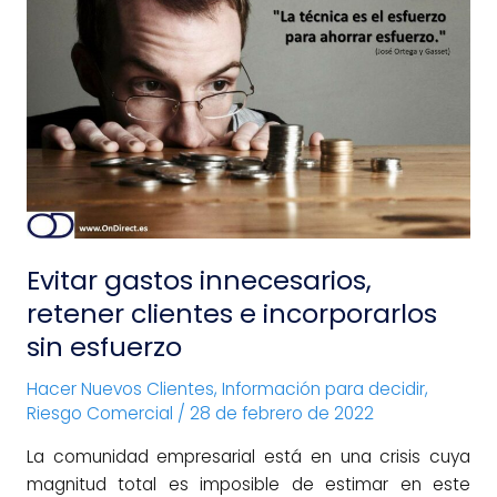
Evitar
gastos
innecesarios,
retener
clientes
e
incorporarlos
sin
esfuerzo
Evitar gastos innecesarios,
retener clientes e incorporarlos
sin esfuerzo
Hacer Nuevos Clientes
,
Información para decidir
,
Riesgo Comercial
/
28 de febrero de 2022
La comunidad empresarial está en una crisis cuya
magnitud total es imposible de estimar en este