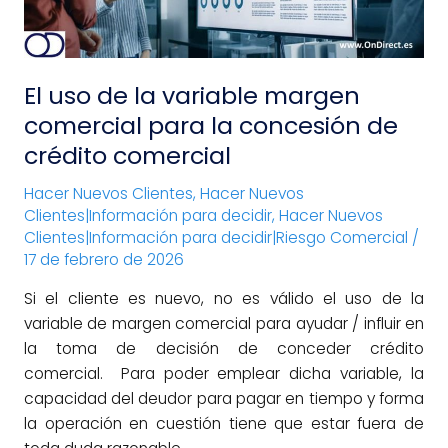
para
la
concesión
El uso de la variable margen
de
crédito
comercial para la concesión de
comercial
crédito comercial
Hacer Nuevos Clientes
,
Hacer Nuevos
Clientes|Información para decidir
,
Hacer Nuevos
Clientes|Información para decidir|Riesgo Comercial
/
17 de febrero de 2026
Si el cliente es nuevo, no es válido el uso de la
variable de margen comercial para ayudar / influir en
la toma de decisión de conceder crédito
comercial. Para poder emplear dicha variable, la
capacidad del deudor para pagar en tiempo y forma
la operación en cuestión tiene que estar fuera de