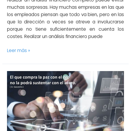
muchas sorpresas. Hay muchas empresas en las que
los empleados piensan que todo va bien, pero en las
que la dirección a veces se atreve a involucrarse
porque no tiene suficientemente en cuenta los
costes. Realizar un análisis financiero puede
Leer más »
Gestión
de
la
debida
diligencia
en
adquisiciones
de