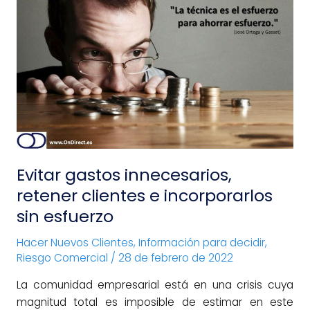
Evitar
gastos
innecesarios,
retener
clientes
e
incorporarlos
sin
esfuerzo
Evitar gastos innecesarios,
retener clientes e incorporarlos
sin esfuerzo
Hacer Nuevos Clientes
,
Información para decidir
,
Riesgo Comercial
/
28 de febrero de 2022
La comunidad empresarial está en una crisis cuya
magnitud total es imposible de estimar en este