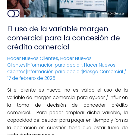
para
la
concesión
El uso de la variable margen
de
crédito
comercial para la concesión de
comercial
crédito comercial
Hacer Nuevos Clientes
,
Hacer Nuevos
Clientes|Información para decidir
,
Hacer Nuevos
Clientes|Información para decidir|Riesgo Comercial
/
17 de febrero de 2026
Si el cliente es nuevo, no es válido el uso de la
variable de margen comercial para ayudar / influir en
la toma de decisión de conceder crédito
comercial. Para poder emplear dicha variable, la
capacidad del deudor para pagar en tiempo y forma
la operación en cuestión tiene que estar fuera de