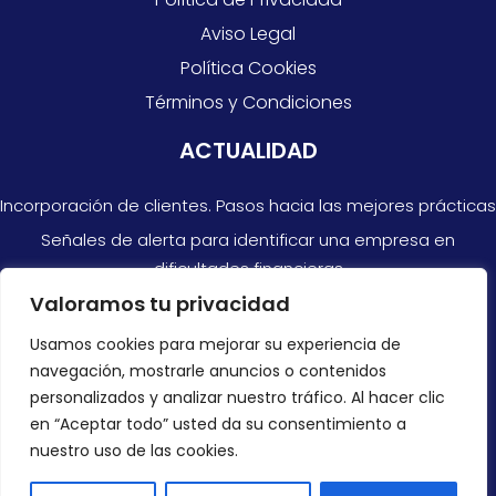
Aviso Legal
Política Cookies
Términos y Condiciones
ACTUALIDAD
Incorporación de clientes. Pasos hacia las mejores prácticas
Señales de alerta para identificar una empresa en
dificultades financieras
Valoramos tu privacidad
Razones por las que no siempre puedes confiar en las
cuentas anuales
Usamos cookies para mejorar su experiencia de
navegación, mostrarle anuncios o contenidos
CONTACTAR
personalizados y analizar nuestro tráfico. Al hacer clic
en “Aceptar todo” usted da su consentimiento a
+34 966 878 300
nuestro uso de las cookies.