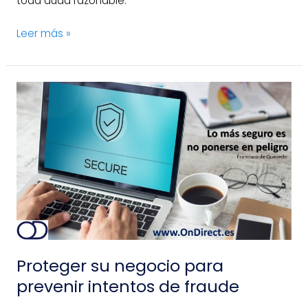
toda duda razonable.
Leer más »
Proteger
su
negocio
para
prevenir
intentos
de
fraude
Proteger su negocio para
prevenir intentos de fraude