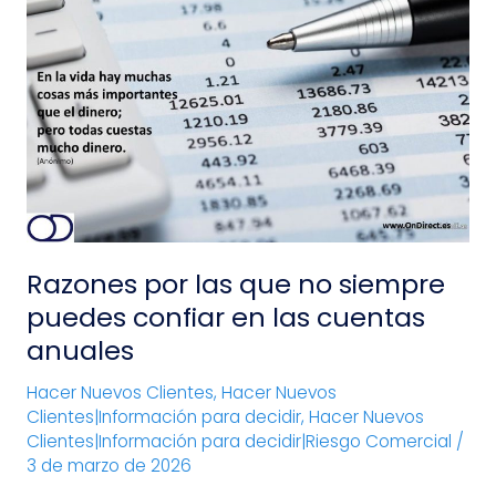
Razones
por
las
que
no
siempre
puedes
confiar
en
las
Razones por las que no siempre
cuentas
anuales
puedes confiar en las cuentas
anuales
Hacer Nuevos Clientes
,
Hacer Nuevos
Clientes|Información para decidir
,
Hacer Nuevos
Clientes|Información para decidir|Riesgo Comercial
/
3 de marzo de 2026