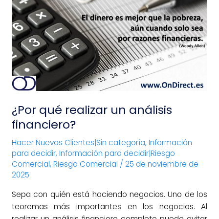
realizar
un
análisis
financiero?
¿Por qué realizar un análisis
financiero?
Hacer Nuevos Clientes|Sin categoría
,
Información
para decidir
,
Información para decidir|Riesgo
Comercial
,
Riesgo Comercial
/
25 de noviembre de
2025
Sepa con quién está haciendo negocios. Uno de los
teoremas más importantes en los negocios. Al
realizar un análisis financiero completo puede evitar