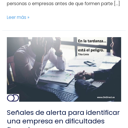
personas o empresas antes de que formen parte […]
Leer más »
Señales
de
alerta
para
identificar
una
empresa
en
dificultades
financieras
Señales de alerta para identificar
una empresa en dificultades