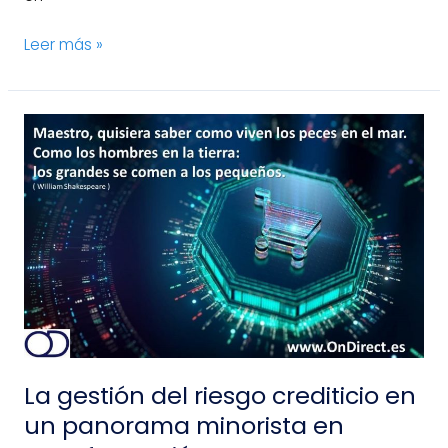
Leer más »
La
gestión
del
riesgo
crediticio
en
un
panorama
minorista
en
transformación
La gestión del riesgo crediticio en
un panorama minorista en