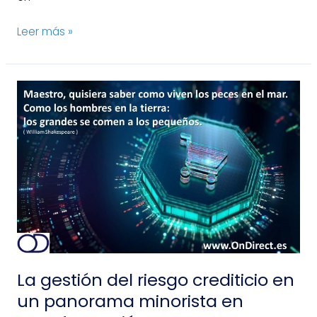
Leer más »
La
gestión
del
riesgo
crediticio
en
un
panorama
minorista
en
transformación
La gestión del riesgo crediticio en
un panorama minorista en