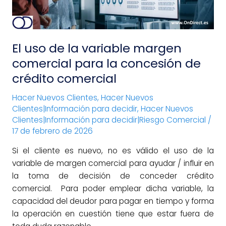
para
la
concesión
El uso de la variable margen
de
crédito
comercial para la concesión de
comercial
crédito comercial
Hacer Nuevos Clientes
,
Hacer Nuevos
Clientes|Información para decidir
,
Hacer Nuevos
Clientes|Información para decidir|Riesgo Comercial
/
17 de febrero de 2026
Si el cliente es nuevo, no es válido el uso de la
variable de margen comercial para ayudar / influir en
la toma de decisión de conceder crédito
comercial. Para poder emplear dicha variable, la
capacidad del deudor para pagar en tiempo y forma
la operación en cuestión tiene que estar fuera de