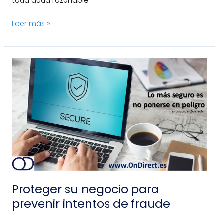
toda duda razonable.
Leer más »
Proteger
su
negocio
para
prevenir
intentos
de
fraude
Proteger su negocio para
prevenir intentos de fraude