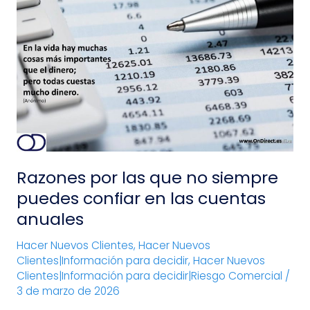
Razones
por
las
que
no
siempre
puedes
confiar
en
las
Razones por las que no siempre
cuentas
anuales
puedes confiar en las cuentas
anuales
Hacer Nuevos Clientes
,
Hacer Nuevos
Clientes|Información para decidir
,
Hacer Nuevos
Clientes|Información para decidir|Riesgo Comercial
/
3 de marzo de 2026