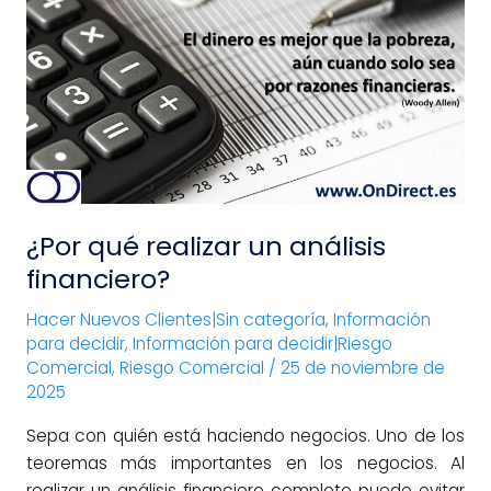
realizar
un
análisis
financiero?
¿Por qué realizar un análisis
financiero?
Hacer Nuevos Clientes|Sin categoría
,
Información
para decidir
,
Información para decidir|Riesgo
Comercial
,
Riesgo Comercial
/
25 de noviembre de
2025
Sepa con quién está haciendo negocios. Uno de los
teoremas más importantes en los negocios. Al
realizar un análisis financiero completo puede evitar