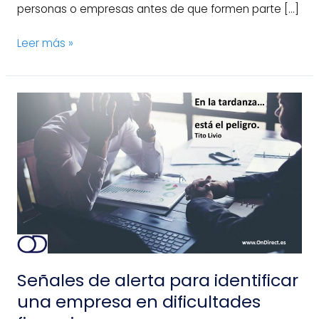
personas o empresas antes de que formen parte […]
Leer más »
Señales
de
alerta
para
identificar
una
empresa
en
dificultades
financieras
Señales de alerta para identificar
una empresa en dificultades