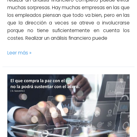
muchas sorpresas. Hay muchas empresas en las que
los empleados piensan que todo va bien, pero en las
que la dirección a veces se atreve a involucrarse
porque no tiene suficientemente en cuenta los
costes. Realizar un análisis financiero puede
Leer más »
Gestión
de
la
debida
diligencia
en
adquisiciones
de