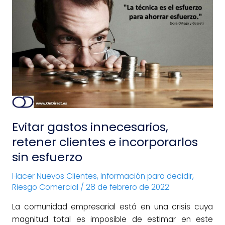
Evitar
gastos
innecesarios,
retener
clientes
e
incorporarlos
sin
esfuerzo
Evitar gastos innecesarios,
retener clientes e incorporarlos
sin esfuerzo
Hacer Nuevos Clientes
,
Información para decidir
,
Riesgo Comercial
/
28 de febrero de 2022
La comunidad empresarial está en una crisis cuya
magnitud total es imposible de estimar en este