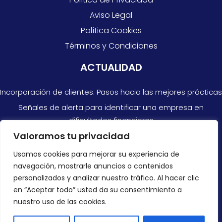
Aviso Legal
Política Cookies
Términos y Condiciones
ACTUALIDAD
Incorporación de clientes. Pasos hacia las mejores prácticas
Señales de alerta para identificar una empresa en
dificultades financieras
Valoramos tu privacidad
Razones por las que no siempre puedes confiar en las
cuentas anuales
Usamos cookies para mejorar su experiencia de
navegación, mostrarle anuncios o contenidos
CONTACTAR
personalizados y analizar nuestro tráfico. Al hacer clic
en “Aceptar todo” usted da su consentimiento a
+34 966 878 300
nuestro uso de las cookies.