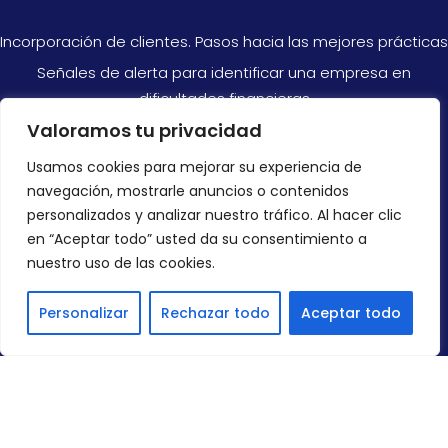
Incorporación de clientes. Pasos hacia las mejores prácticas
Señales de alerta para identificar una empresa en
dificultades financieras
Valoramos tu privacidad
Razones por las que no siempre puedes confiar en las
cuentas anuales
Usamos cookies para mejorar su experiencia de
navegación, mostrarle anuncios o contenidos
CONTACTAR
personalizados y analizar nuestro tráfico. Al hacer clic
en “Aceptar todo” usted da su consentimiento a
+34 966 878 300
nuestro uso de las cookies.
info@ondirect.es
Personalizar
Rechazar todo
Aceptar todo
Copyright © Grupo Zanuck 21,S.A. | Todos los derechos reservados