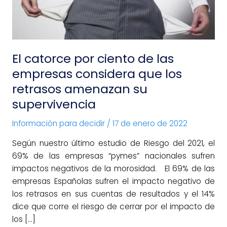
las
empresas
considera
que
El catorce por ciento de las
los
empresas considera que los
retrasos
retrasos amenazan su
amenazan
supervivencia
su
supervivencia
Información para decidir
/
17 de enero de 2022
Según nuestro último estudio de Riesgo del 2021, el
69% de las empresas “pymes” nacionales sufren
impactos negativos de la morosidad. El 69% de las
empresas Españolas sufren el impacto negativo de
los retrasos en sus cuentas de resultados y el 14%
dice que corre el riesgo de cerrar por el impacto de
los […]