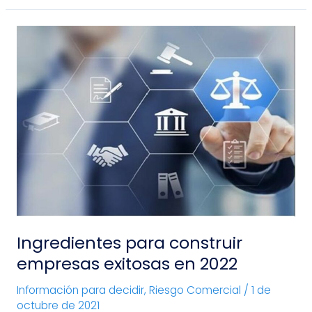
Ingredientes
para
construir
empresas
exitosas
en
2022
Ingredientes para construir
empresas exitosas en 2022
Información para decidir
,
Riesgo Comercial
/
1 de
octubre de 2021